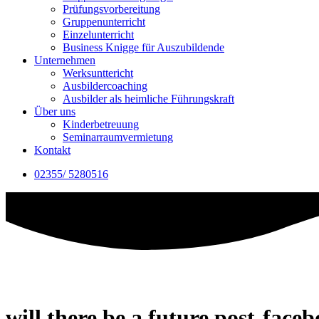
Prüfungsvorbereitung
Gruppenunterricht
Einzelunterricht
Business Knigge für Auszubildende
Unternehmen
Werksunttericht
Ausbildercoaching
Ausbilder als heimliche Führungskraft
Über uns
Kinderbetreuung
Seminarraumvermietung
Kontakt
02355/ 5280516
will there be a future post-face