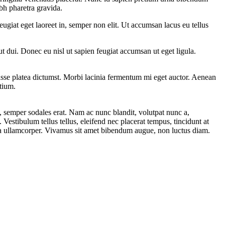
bh pharetra gravida.
feugiat eget laoreet in, semper non elit. Ut accumsan lacus eu tellus
t dui. Donec eu nisl ut sapien feugiat accumsan ut eget ligula.
asse platea dictumst. Morbi lacinia fermentum mi eget auctor. Aenean
etium.
s, semper sodales erat. Nam ac nunc blandit, volutpat nunc a,
estibulum tellus tellus, eleifend nec placerat tempus, tincidunt at
nia ullamcorper. Vivamus sit amet bibendum augue, non luctus diam.