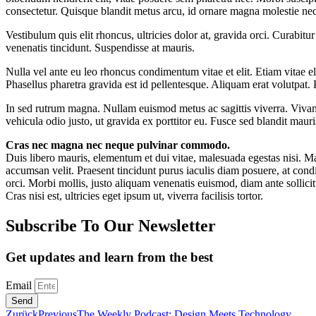
consectetur. Quisque blandit metus arcu, id ornare magna molestie nec
Vestibulum quis elit rhoncus, ultricies dolor at, gravida orci. Curabitu
venenatis tincidunt. Suspendisse at mauris.
Nulla vel ante eu leo rhoncus condimentum vitae et elit. Etiam vitae e
Phasellus pharetra gravida est id pellentesque. Aliquam erat volutpat.
In sed rutrum magna. Nullam euismod metus ac sagittis viverra. Vivamu
vehicula odio justo, ut gravida ex porttitor eu. Fusce sed blandit maur
Cras nec magna nec neque pulvinar commodo.
Duis libero mauris, elementum et dui vitae, malesuada egestas nisi. Ma
accumsan velit. Praesent tincidunt purus iaculis diam posuere, at cond
orci. Morbi mollis, justo aliquam venenatis euismod, diam ante sollic
Cras nisi est, ultricies eget ipsum ut, viverra facilisis tortor.
Subscribe To Our Newsletter
Get updates and learn from the best
Email
Send
Zurück
Previous
The Weekly Podcast: Design Meets Technology