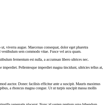
o ut, viverra augue. Maecenas consequat, dolor eget pharetra
s, vel vestibulum sem commodo vitae. Fusce vel arcu quam.
tibulum fermentum est nulla, a accumsan libero ultrices nec.
 imperdiet. Pellentesque imperdiet magna tincidunt, ultricies tellus at,
od auctor. Donec facilisis efficitur ante a suscipit. Mauris maximus
pibus, a rhoncus magna congue. Ut ut turpis suscipit massa mollis
 fringilla venenatis placerat. Nunc id sapien pretium urna bibendum