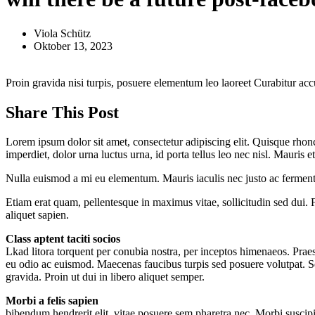
Viola Schütz
Oktober 13, 2023
Proin gravida nisi turpis, posuere elementum leo laoreet Curabitur 
Share This Post
Lorem ipsum dolor sit amet, consectetur adipiscing elit. Quisque rhon
imperdiet, dolor urna luctus urna, id porta tellus leo nec nisl. Mauris
Nulla euismod a mi eu elementum. Mauris iaculis nec justo ac fermentu
Etiam erat quam, pellentesque in maximus vitae, sollicitudin sed dui. F
aliquet sapien.
Class aptent taciti socios
Lkad litora torquent per conubia nostra, per inceptos himenaeos. Prae
eu odio ac euismod. Maecenas faucibus turpis sed posuere volutpat. Se
gravida. Proin ut dui in libero aliquet semper.
Morbi a felis sapien
bibendum hendrerit elit, vitae posuere sem pharetra nec. Morbi suscipi