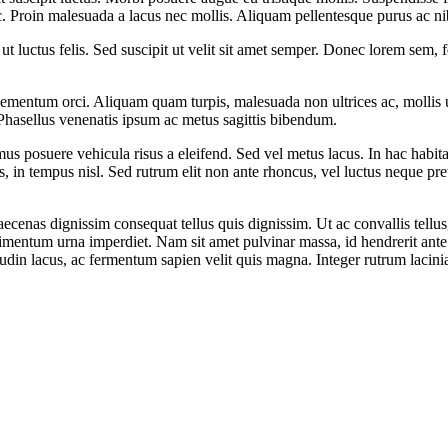
. Proin malesuada a lacus nec mollis. Aliquam pellentesque purus ac ni
r ut luctus felis. Sed suscipit ut velit sit amet semper. Donec lorem sem, 
lementum orci. Aliquam quam turpis, malesuada non ultrices ac, mollis u
 Phasellus venenatis ipsum ac metus sagittis bibendum.
s posuere vehicula risus a eleifend. Sed vel metus lacus. In hac habit
is, in tempus nisl. Sed rutrum elit non ante rhoncus, vel luctus neque pr
ecenas dignissim consequat tellus quis dignissim. Ut ac convallis tellu
imentum urna imperdiet. Nam sit amet pulvinar massa, id hendrerit ante. V
itudin lacus, ac fermentum sapien velit quis magna. Integer rutrum laci