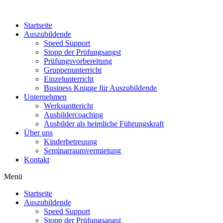
Zum
Inhalt
Startseite
springen
Auszubildende
Speed Support
Stopp der Prüfungsangst
Prüfungsvorbereitung
Gruppenunterricht
Einzelunterricht
Business Knigge für Auszubildende
Unternehmen
Werksunttericht
Ausbildercoaching
Ausbilder als heimliche Führungskraft
Über uns
Kinderbetreuung
Seminarraumvermietung
Kontakt
Menü
Startseite
Auszubildende
Speed Support
Stopp der Prüfungsangst