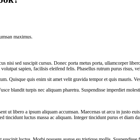
accumsan maximus.
cus nisi sed suscipit cursus. Donec porta metus porta, ullamcorper liber
 et volutpat sapien, facilisis eleifend felis. Phasellus rutrum purus risu
m. Quisque quis enim sit amet velit gravida tempor et quis mauris. Ves
usce blandit turpis nec aliquam pharetra. Suspendisse imperdiet molestie
sent ut libero a ipsum aliquam accumsan. Maecenas ut arcu in justo euism
d tincidunt luctus massa ac aliquam. Integer tincidunt purus et diam da
t suscipit luctus. Morbi posuere augue eu tristique mollis. Suspendisse