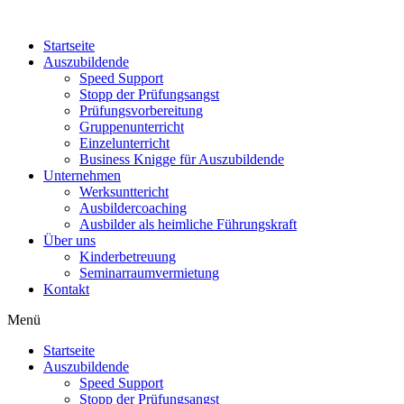
Zum
Inhalt
Startseite
springen
Auszubildende
Speed Support
Stopp der Prüfungsangst
Prüfungsvorbereitung
Gruppenunterricht
Einzelunterricht
Business Knigge für Auszubildende
Unternehmen
Werksunttericht
Ausbildercoaching
Ausbilder als heimliche Führungskraft
Über uns
Kinderbetreuung
Seminarraumvermietung
Kontakt
Menü
Startseite
Auszubildende
Speed Support
Stopp der Prüfungsangst